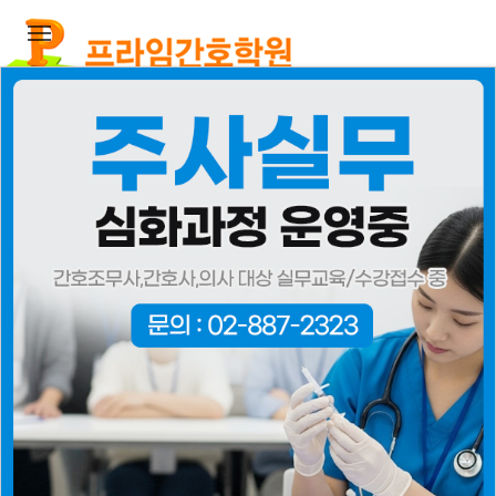
PRIME NURSING ACADEMY
[프라임간호학원]
학원소개
입학안내
교육안내
취업/진학
-
홈페이지
PRIME NURSING ACADEMY
간호리더를 꿈꾸는 공간
PC버전
실력과 성실, 겸손을 갖춘 간호인 양성
-
2026년 봄학기
신입생 모집안내
국비반
전화문의
프라임
일반반
입학상담
봄학기
블로그