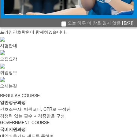
•
조기등록 시 정규교재 50% 할인 혜택
이벤트
WE ARE SERVICE
오늘 하루 이 창을 열지 않음
[닫기]
나를 위한 가치있는 도전!
프라임간호학원이 함께하겠습니다.
시험안내
모집요강
취업정보
오시는길
REGULAR COURSE
일반정규과정
간호조무사, 병원코디, CPR로 구성된
경쟁력 있는 필수 자격증만을 구성
GOVERNMENT COURSE
국비지원과정
내일배움카드 제도를 통하여