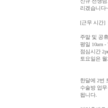
신규 선생님
리겠습니다
[근무 시간]
주말 및 공
평일 10am -
점심시간 2pm
토요일은 월2회
한달에 2번 
수술방 업무
됩니다.